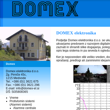
Domex
Domex elektronika d.o.o.
Zg. Pirniče 45c,
1215 Medvode
Tel.: +386 (0)1 3621 675
Fax.: +386 (0)1 3621 296
E-mail: info@domex-el.si
DŠ: SI35808365
Vreme
Protivlomin sistemi
(Alarmni sistemi)
Alarmne centrale