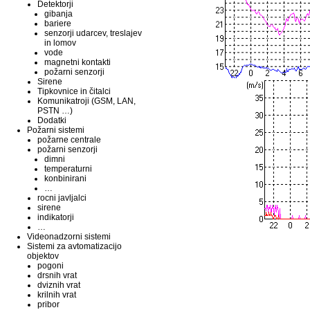
Detektorji
gibanja
bariere
senzorji udarcev, treslajev
in lomov
vode
magnetni kontakti
požarni senzorji
Sirene
Tipkovnice in čitalci
Komunikatroji (GSM, LAN,
PSTN …)
Dodatki
Požarni sistemi
požarne centrale
požarni senzorji
dimni
temperaturni
konbinirani
…
rocni javljalci
sirene
indikatorji
…
Videonadzorni sistemi
Sistemi za avtomatizacijo
objektov
pogoni
drsnih vrat
dviznih vrat
krilnih vrat
pribor